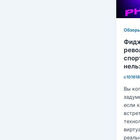
Обзор
Фидж
рево
спор
нель
c10161
Вы ко
задумы
если 
встре
техно
вирту
реаль