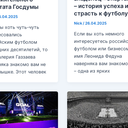
– история успеха 
тата Госдумы
страсть к футболу
6.04.2025
Nick
/
26.04.2025
ы хоть чуть-чуть
Если вы хоть немного
есовались
интересуетесь россий
йским футболом
футболом или бизнесом
дних десятилетий, то
имя Леонида Федуна
алерия Газзаева
наверняка вам знакомо
няка знакомо вам не
– одна из ярких
лышке. Этот человек