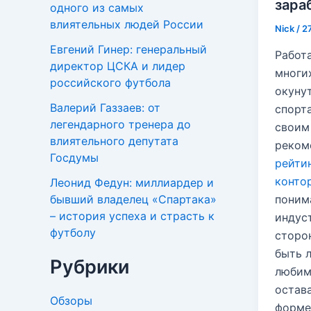
зара
одного из самых
влиятельных людей России
Nick
/
2
Евгений Гинер: генеральный
Работ
директор ЦСКА и лидер
многих
российского футбола
окуну
Валерий Газзаев: от
спорт
легендарного тренера до
своим
влиятельного депутата
реком
Госдумы
рейти
конто
Леонид Федун: миллиардер и
поним
бывший владелец «Спартака»
– история успеха и страсть к
индус
футболу
сторо
быть 
Рубрики
любим
остав
Обзоры
форме