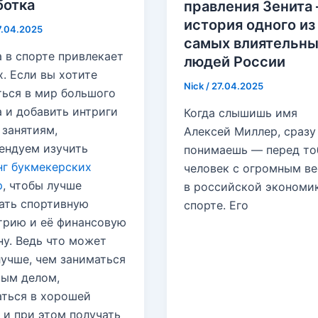
ботка
правления Зенита
история одного из
7.04.2025
самых влиятельны
а в спорте привлекает
людей России
. Если вы хотите
Nick
/
27.04.2025
ться в мир большого
а и добавить интриги
Когда слышишь имя
 занятиям,
Алексей Миллер, сразу
ендуем изучить
понимаешь — перед то
нг букмекерских
человек с огромным в
р
, чтобы лучше
в российской экономи
ать спортивную
спорте. Его
трию и её финансовую
ну. Ведь что может
лучше, чем заниматься
ым делом,
аться в хорошей
 и при этом получать