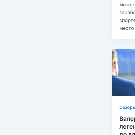
можно
зараб
спорте
место 
Обзор
Вале
леге
до в