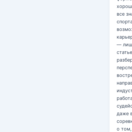
хорош
все зн
спорт
возмо
карьер
— лиш
стать
разбе
персп
востр
напра
индуст
работа
судейс
даже 
сорев
о том,