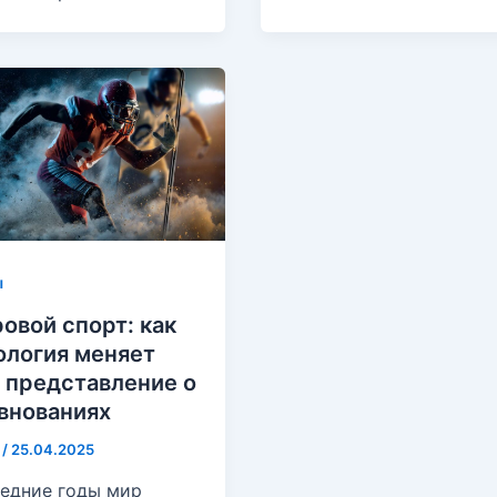
ы
овой спорт: как
ология меняет
 представление о
внованиях
8
/
25.04.2025
ледние годы мир