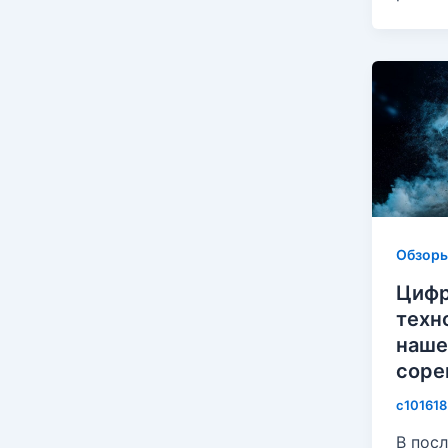
Обзор
Цифр
техн
наше
соре
c10161
В пос