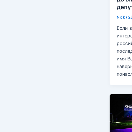
депу
Nick
/
2
Если в
интер
росси
после
имя В
навер
понас