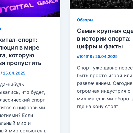
Обзоры
ы
Самая крупная сд
в истории спорта:
итал-спорт:
цифры и факты
люция в мире
та, которую
c101618
/
25.04.2025
зя пропустить
Спорт уже давно перес
8
/
25.04.2025
быть просто игрой или
развлечением. Сегодня
гда-нибудь
огромная индустрия с
вались, что будет,
миллиардными оборот
классический спорт
где на кону стоят
тится с цифровыми
логиями? Если
альный мир и
ный мир сольются в