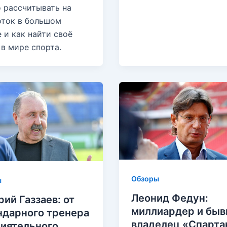
 рассчитывать на
оток в большом
 и как найти своё
в мире спорта.
Обзоры
ы
Леонид Федун:
рий Газзаев: от
миллиардер и бы
ндарного тренера
владелец «Спарта
лиятельного